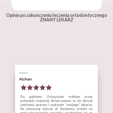
Opinie po zakończeniu leczenia ortodontycznego
ZNANY LEKARZ
23.06.15
Aizhan
Do gabinetu Ortoprotex trafiłam przez
polecenie znajomej. Byłam pewna co do decyzji
założenia aparatu i szukałam “swojego” lekarza.
Na pierwszej wizycie dr Slusiewicz zrobiła na
mnie niesamowite wrażenie, wiedziałam już ze